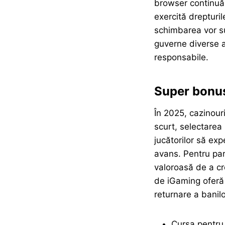
browser continuă s
exercită drepturi
schimbarea vor su
guverne diverse a
responsabile.
Super bonus
În 2025, cazinour
scurt, selectarea
jucătorilor să exp
avans. Pentru pari
valoroasă de a cr
de iGaming oferă 
returnare a banil
Cursa pentru