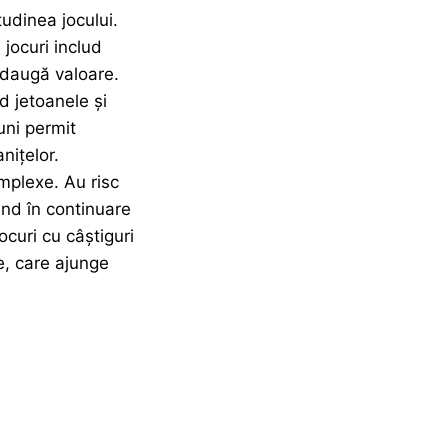
tudinea jocului.
jocuri includ
 adaugă valoare.
d jetoanele și
uni permit
nițelor.
omplexe. Au risc
ind în continuare
curi cu câștiguri
e, care ajunge