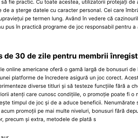
ă fie practic. Cu toate acestea, utilizatorii protejați de
le de a șterge datele cu caracter personal. Cei care îmb
praviețui pe termen lung. Având în vedere că cazinourile
u pus în practică programe de joc responsabil pentru a aj
 de 30 de zile pentru membrii înregist
ile online americane oferă o gamă largă de bonusuri de 
 unei platforme de încredere asigură un joc corect. Aces
erimenteze diverse titluri și să testeze funcțiile fără a ch
orii atenți care cunosc condițiile, o promoție poate fi o
ește timpul de joc și de a aduce beneficii. Nenumărate 
acum promoții pe mai multe niveluri, bonusuri fără depu
or, precum și extra, metodele de plată s
 aur