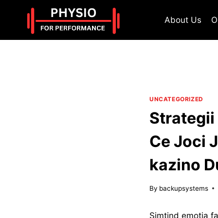
Skip
to
About Us
O
content
UNCATEGORIZED
Strategii
Ce Joci J
kazino Du
By
backupsystems
Simțind emoția fa