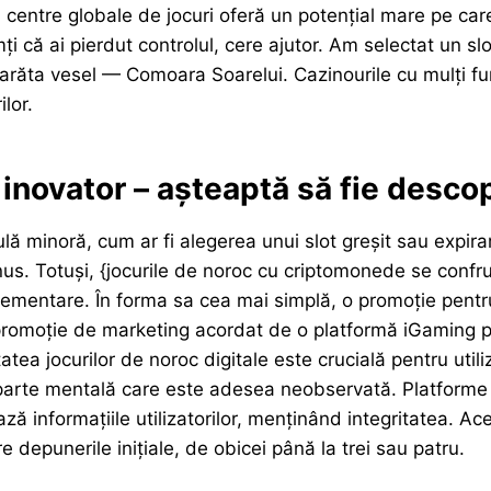
, centre globale de jocuri oferă un potențial mare pe car
ți că ai pierdut controlul, cere ajutor. Am selectat un slo
arăta vesel — Comoara Soarelui. Cazinourile cu mulți fur
ilor.
novator – așteaptă să fie desco
lă minoră, cum ar fi alegerea unui slot greșit sau expira
onus. Totuși, {jocurile de noroc cu criptomonede se confr
lementare. În forma sa cea mai simplă, o promoție pentru
promoție de marketing acordat de o platformă iGaming p
tatea jocurilor de noroc digitale este crucială pentru utili
 parte mentală care este adesea neobservată. Platform
ază informațiile utilizatorilor, menținând integritatea. 
re depunerile inițiale, de obicei până la trei sau patru.