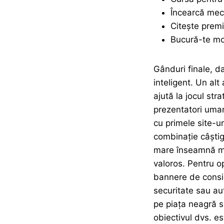
Încearcă mec
Citește premii
Bucură-te mo
Gânduri finale, da
inteligent. Un al
ajută la jocul str
prezentatori umani
cu primele site-ur
combinație câștig
mare înseamnă mai
valoros. Pentru o
bannere de consi
securitate sau au
pe piața neagră s
obiectivul dvs. es