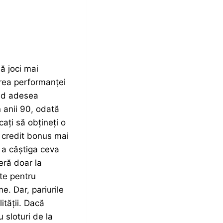
să joci mai
area performanței
lud adesea
n anii 90, odată
cați să obțineți o
n credit bonus mai
 a câștiga ceva
eră doar la
te pentru
e. Dar, pariurile
ității. Dacă
 sloturi de la