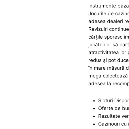
Instrumente bazate
Jocurile de cazin
adesea dealeri rea
Revizuiri continue
cărțile sporesc im
jucătorilor să par
atractivitatea lo
redus și pot duce 
în mare măsură de
mega colectează o
adesea la recomp
Sloturi Dispo
Oferte de bu
Rezultate ver
Cazinouri cu 