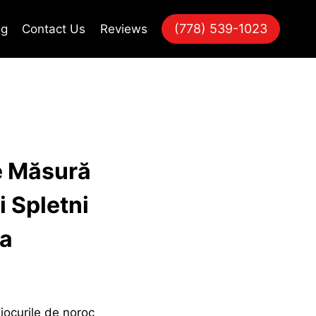
(778) 539-1023
og
Contact Us
Reviews
Pe Măsură
i Spletni
ja
 jocurile de noroc