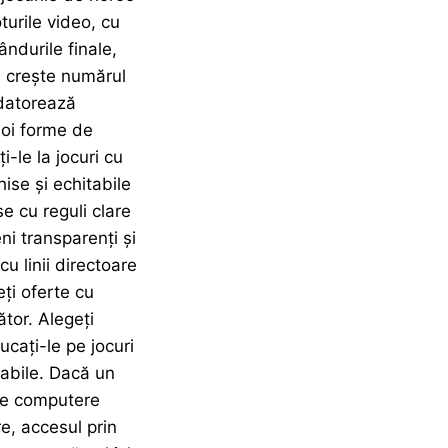
urile video, cu
ndurile finale,
ri crește numărul
 datorează
noi forme de
i-le la jocuri cu
ise și echitabile
se cu reguli clare
eni transparenți și
cu linii directoare
eți oferte cu
ător. Alegeți
jucați-le pe jocuri
tabile. Dacă un
c pe computere
e, accesul prin