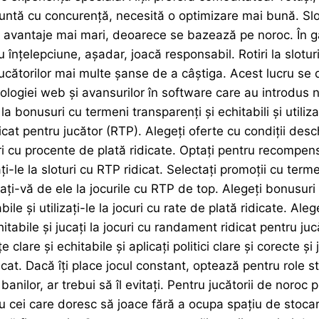
untă cu concurență, necesită o optimizare mai bună. Slot
 avantaje mai mari, deoarece se bazează pe noroc. În gâ
u înțelepciune, așadar, joacă responsabil. Rotiri la slotu
 jucătorilor mai multe șanse de a câștiga. Acest lucru se
nologiei web și avansurilor în software care au introdus 
a bonusuri cu termeni transparenți și echitabili și utilizaț
at pentru jucător (RTP). Alegeți oferte cu condiții desch
tluri cu procente de plată ridicate. Optați pentru recompen
ați-le la sloturi cu RTP ridicat. Selectați promoții cu term
rați-vă de ele la jocurile cu RTP de top. Alegeți bonusuri 
ile și utilizați-le la jocuri cu rate de plată ridicate. Aleg
chitabile și jucați la jocuri cu randament ridicat pentru juc
 clare și echitabile și aplicați politici clare și corecte și 
cat. Dacă îți place jocul constant, optează pentru role s
a banilor, ar trebui să îl evitați. Pentru jucătorii de noro
u cei care doresc să joace fără a ocupa spațiu de stocar