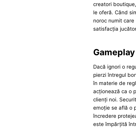
creatori boutique
le oferă. Când sim
noroc numit care 
satisfacția jucător
Gameplay i
Dacă ignori o regu
pierzi întregul b
în materie de reg
acționează ca o 
clienți noi. Securi
emoție se află o
încredere proteje
este împărțită înt