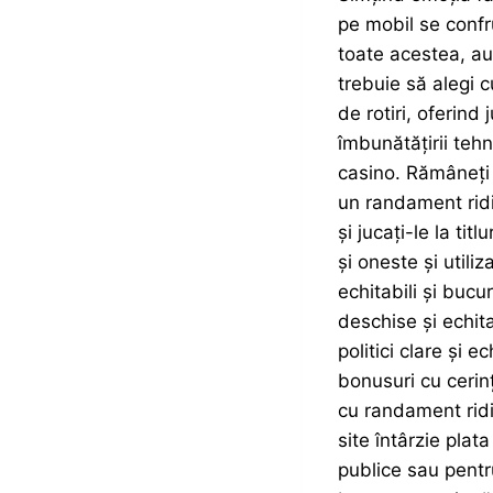
pe mobil se confr
toate acestea, au
trebuie să alegi c
de rotiri, oferind
îmbunătățirii teh
casino. Rămâneți l
un randament ridic
și jucați-le la ti
și oneste și utiliz
echitabili și bucu
deschise și echitab
politici clare și e
bonusuri cu cerințe
cu randament ridi
site întârzie plat
publice sau pentr